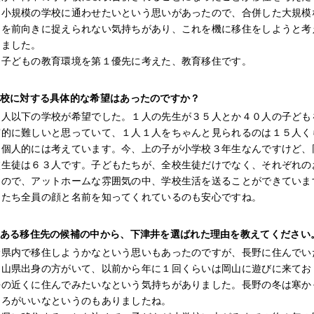
々小規模の学校に通わせたいという思いがあったので、合併した大規模
とを前向きに捉えられない気持ちがあり、これを機に移住をしようと考
めました。
、子どもの教育環境を第１優先に考えた、教育移住です。
校に対する具体的な希望はあったのですか？
５人以下の学校が希望でした。１人の先生が３５人とか４０人の子ども
実的に難しいと思っていて、１人１人をちゃんと見られるのは１５人く
と個人的には考えています。今、上の子が小学校３年生なんですけど、
校生徒は６３人です。子どもたちが、全校生徒だけでなく、それぞれの
るので、アットホームな雰囲気の中、学校生活を送ることができていま
もたち全員の顔と名前を知ってくれているのも安心ですね。
ある移住先の候補の中から、下津井を選ばれた理由を教えてください
野県内で移住しようかなという思いもあったのですが、長野に住んでい
岡山県出身の方がいて、以前から年に１回くらいは岡山に遊びに来てお
海の近くに住んでみたいなという気持ちがありました。長野の冬は寒か
ころがいいなというのもありましたね。