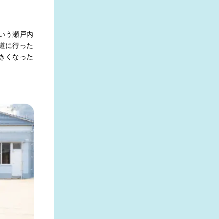
いう瀬戸内
道に行った
きくなった