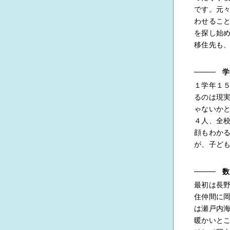
です。元
わせるこ
を探し始
移住先も
学
１学年１
るのは現
ゃないか
４人、全
顔もわか
が、子ど
数
最初は長
住仲間に
は瀬戸内
暖かいと