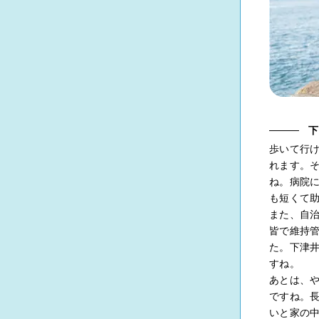
下
歩いて行
れます。
ね。病院
も短くて
また、自
皆で維持
た。下津
すね。
あとは、
ですね。
いと家の