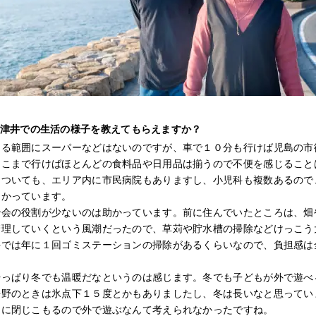
津井での生活の様子を教えてもらえますか？
ける範囲にスーパーなどはないのですが、車で１０分も行けば児島の市
そこまで行けばほとんどの食料品や日用品は揃うので不便を感じること
についても、エリア内に市民病院もありますし、小児科も複数あるので
助かっています。
治会の役割が少ないのは助かっています。前に住んでいたところは、畑
管理していくという風潮だったので、草苅や貯水槽の掃除などけっこう
井では年に１回ゴミステーションの掃除があるくらいなので、負担感は
やっぱり冬でも温暖だなというのは感じます。冬でも子どもが外で遊べ
長野のときは氷点下１５度とかもありましたし、冬は長いなと思ってい
中に閉じこもるので外で遊ぶなんて考えられなかったですね。