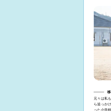
移
元々は私
ら追っか
った小学