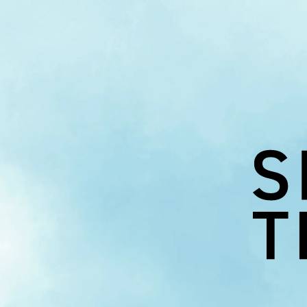
内
容
を
ス
キ
ッ
プ