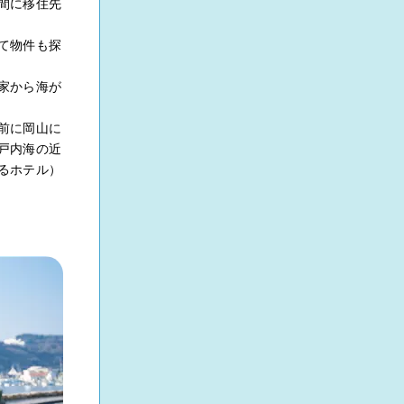
間に移住先
て物件も探
家から海が
前に岡山に
戸内海の近
るホテル）