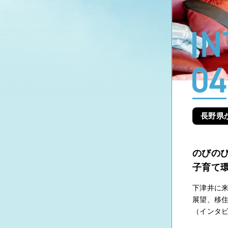
長野県
のびの
子育て
下津井に
展望、移
（インタ