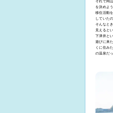
それで岡
を決めよ
移住活動
していた
そんなと
見えると
下津井と
遊びに来
くに住み
の温泉だ