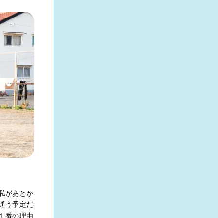
私があとか
通う予定だ
１番の理由