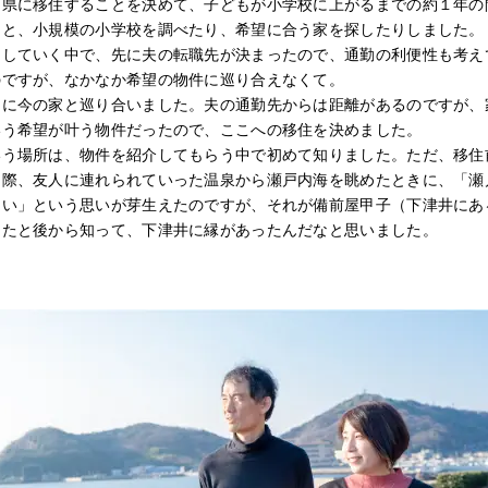
山県に移住することを決めて、子どもが小学校に上がるまでの約１年の
うと、小規模の小学校を調べたり、希望に合う家を探したりしました。
をしていく中で、先に夫の転職先が決まったので、通勤の利便性も考え
のですが、なかなか希望の物件に巡り合えなくて。
きに今の家と巡り合いました。夫の通勤先からは距離があるのですが、
いう希望が叶う物件だったので、ここへの移住を決めました。
いう場所は、物件を紹介してもらう中で初めて知りました。ただ、移住
た際、友人に連れられていった温泉から瀬戸内海を眺めたときに、「瀬
たい」という思いが芽生えたのですが、それが備前屋甲子（下津井にあ
ったと後から知って、下津井に縁があったんだなと思いました。