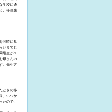
な学校に通
え、移住先
を同時に見
らいまでじ
同級生が１
お母さんの
す。先生方
。
たときの移
り、いつか
ったので、