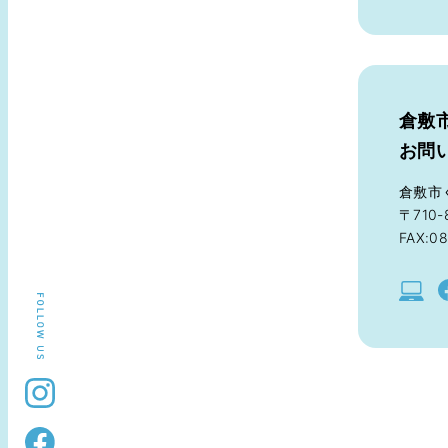
倉敷
お問
倉敷市
〒710-
FAX:08