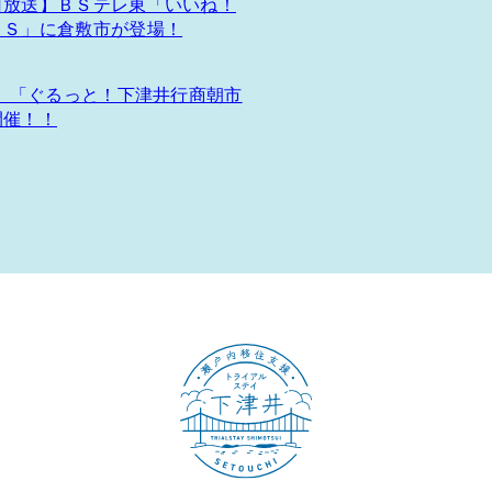
日放送】ＢＳテレ東「いいね！
ＵＳ」に倉敷市が登場！
日）「ぐるっと！下津井行商朝市
開催！！