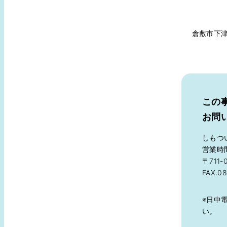
倉敷市下
この
お問
しもつ
営業時間
〒711-
FAX:08
※日中
い。