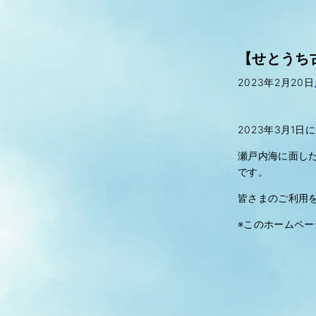
【せとうち
2023年2月20日
2023
年
3
月
1
日に
瀬戸内海に面し
です。
皆さまのご利用
※
このホームペー